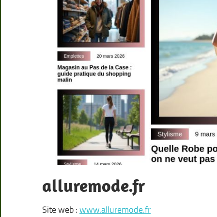
alluremode.fr
Site web :
www.alluremode.fr