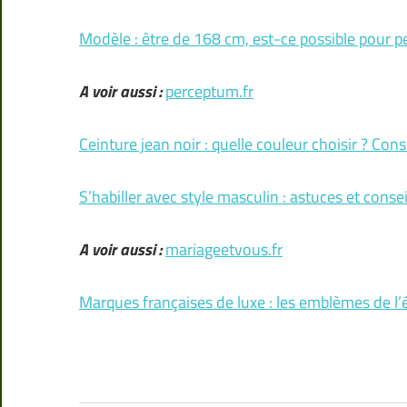
Modèle : être de 168 cm, est-ce possible pour pe
A voir aussi :
perceptum.fr
Ceinture jean noir : quelle couleur choisir ? Con
S’habiller avec style masculin : astuces et conse
A voir aussi :
mariageetvous.fr
Marques françaises de luxe : les emblèmes de l’